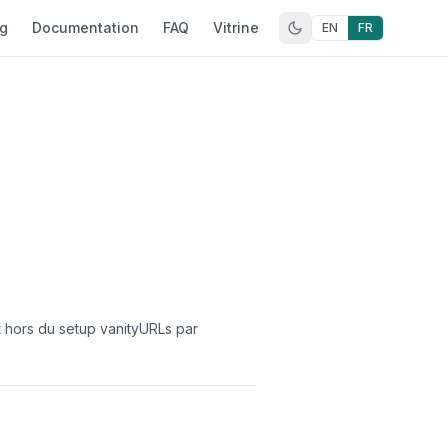
og
Documentation
FAQ
Vitrine
EN
FR
t hors du setup vanityURLs par