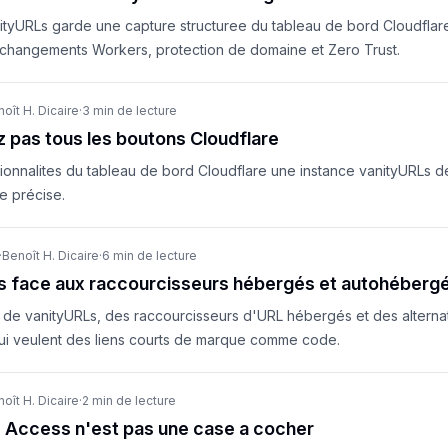
ityURLs garde une capture structuree du tableau de bord Cloudflare
es changements Workers, protection de domaine et Zero Trust.
oît H. Dicaire
·
3 min de lecture
 pas tous les boutons Cloudflare
ionnalites du tableau de bord Cloudflare une instance vanityURLs de
e précise.
·
Benoît H. Dicaire
·
6 min de lecture
s face aux raccourcisseurs hébergés et autohéberg
de vanityURLs, des raccourcisseurs d'URL hébergés et des alterna
ui veulent des liens courts de marque comme code.
oît H. Dicaire
·
2 min de lecture
e Access n'est pas une case a cocher