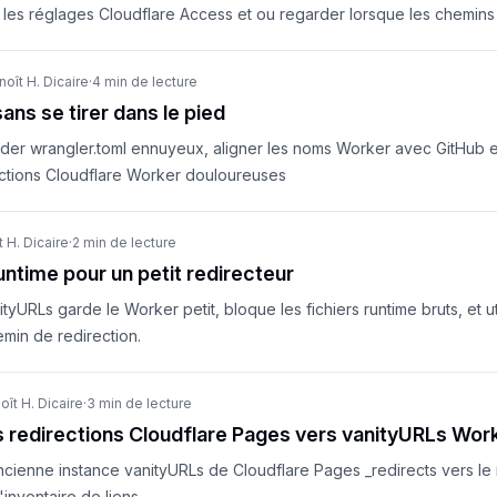
 les réglages Cloudflare Access et ou regarder lorsque les chemins
noît H. Dicaire
·
4 min de lecture
ans se tirer dans le pied
er wrangler.toml ennuyeux, aligner les noms Worker avec GitHub et 
uctions Cloudflare Worker douloureuses
 H. Dicaire
·
2 min de lecture
untime pour un petit redirecteur
tyURLs garde le Worker petit, bloque les fichiers runtime bruts, et ut
min de redirection.
oît H. Dicaire
·
3 min de lecture
s redirections Cloudflare Pages vers vanityURLs Wor
ncienne instance vanityURLs de Cloudflare Pages _redirects vers le
'inventaire de liens.