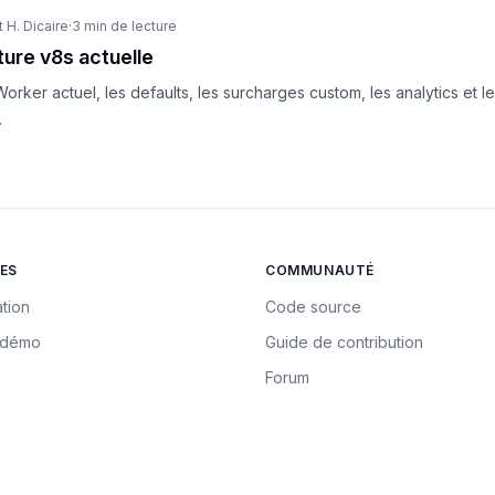
 H. Dicaire
·
3 min de lecture
ture v8s actuelle
rker actuel, les defaults, les surcharges custom, les analytics et 
.
ES
COMMUNAUTÉ
tion
Code source
a démo
Guide de contribution
Forum