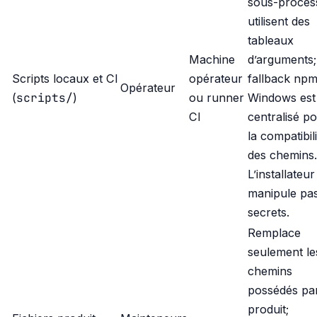
sous-proces
utilisent des
tableaux
Machine
d’arguments;
Scripts locaux et CI
opérateur
fallback np
Opérateur
scripts/
(
)
ou runner
Windows est
CI
centralisé p
la compatibili
des chemins.
L’installateur
manipule pa
secrets.
Remplace
seulement le
chemins
possédés par
produit;