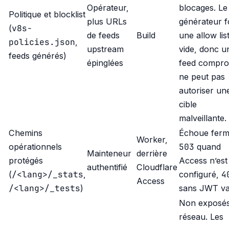
Opérateur,
blocages. Le
Politique et blocklist
plus URLs
générateur f
v8s-
(
de feeds
Build
une allow lis
policies.json
,
upstream
vide, donc u
feeds générés)
épinglées
feed compro
ne peut pas
autoriser un
cible
malveillante.
Chemins
Échoue ferm
Worker,
503
opérationnels
quand
Mainteneur
derrière
protégés
Access n’est
authentifié
Cloudflare
/<lang>/_stats
4
(
,
configuré,
Access
/<lang>/_tests
)
sans JWT val
Non exposé
réseau. Les