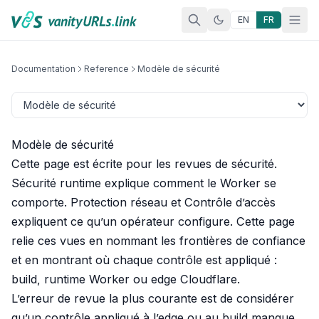
Aller au contenu
EN
FR
Documentation
Reference
Modèle de sécurité
Modèle de sécurité
Cette page est écrite pour les revues de sécurité.
Sécurité runtime
explique comment le Worker se
comporte.
Protection réseau
et
Contrôle d’accès
expliquent ce qu’un opérateur configure. Cette page
relie ces vues en nommant les frontières de confiance
et en montrant où chaque contrôle est appliqué :
build, runtime Worker ou edge Cloudflare.
L’erreur de revue la plus courante est de considérer
qu’un contrôle appliqué à l’edge ou au build manque