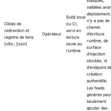
statiques,
validées ava
déploiement. 
Build local
n’y a pas de
Cibles de
ou CI,
chemin
redirection et
servi en
Opérateur
d’écriture
registre de liens
lecture
runtime, de
v8s.json
(
)
seule au
surface
runtime
d’injection
stockée, ni
d’endpoint d
création
authentifié.
Les feeds
générés peu
seulement
ajouter des