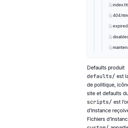
index.ht
404.htm
expired
disabled
mainten
Defaults produit
defaults/
est l
de politique, icôn
site et defaults du
scripts/
est l’
d’instance reçoiv
Fichiers d’instan
custom/
appartie