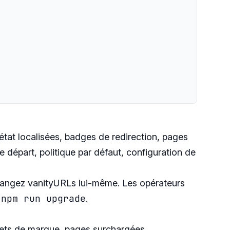
’état localisées, badges de redirection, pages
de départ, politique par défaut, configuration de
changez vanityURLs lui-même. Les opérateurs
npm run upgrade
c
.
assets de marque, pages surchargées,