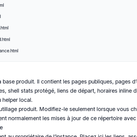
ml
l
.html
.html
ance.html
a base produit. Il contient les pages publiques, pages d
es, shell stats protégé, liens de départ, horaires inline 
 helper local.
outillage produit. Modifiez-le seulement lorsque vous 
ent normalement les mises à jour de ce répertoire ave
ce
nt au propriétaire de l’instance. Placez ici les liens, 