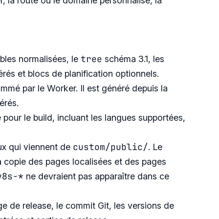
er, la route ou le domaine personnalisé, la
tree
cibles normalisées, le
schéma 3.1, les
és et blocs de planification optionnels.
ommé par le Worker. Il est généré depuis la
érés.
e pour le build, incluant les langues supportées,
custom/public/
ux qui viennent de
. Le
la copie des pages localisées et des pages
v8s-*
ne devraient pas apparaître dans ce
 de release, le commit Git, les versions de