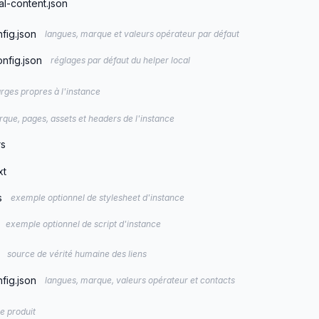
al-content.json
fig.json
langues, marque et valeurs opérateur par défaut
nfig.json
réglages par défaut du helper local
rges propres à l'instance
que, pages, assets et headers de l'instance
rs
xt
s
exemple optionnel de stylesheet d'instance
exemple optionnel de script d'instance
source de vérité humaine des liens
fig.json
langues, marque, valeurs opérateur et contacts
ge produit