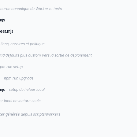
source canonique du Worker et tests
mjs
est.mjs
liens, horaires et politique
ild defaults plus custom vers la sortie de déploiement
pm run setup
s
npm run upgrade
mjs
setup du helper local
er local en lecture seule
er générée depuis scripts/workers