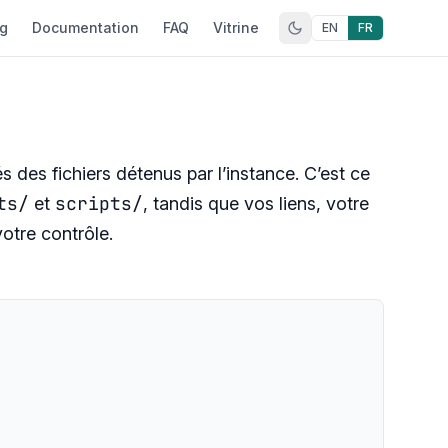
og
Documentation
FAQ
Vitrine
EN
FR
 des fichiers détenus par l’instance. C’est ce
ts/
scripts/
et
, tandis que vos liens, votre
otre contrôle.