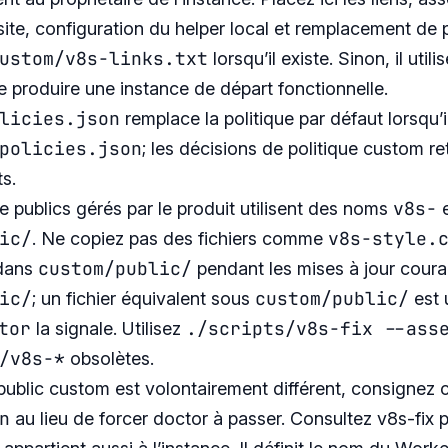
site, configuration du helper local et remplacement de p
ustom/v8s-links.txt
lorsqu’il existe. Sinon, il utili
de produire une instance de départ fonctionnelle.
licies.json
remplace la politique par défaut lorsqu’i
policies.json
; les décisions de politique custom re
s.
v8s-
e publics gérés par le produit utilisent des noms
e
ic/
v8s-style.
. Ne copiez pas des fichiers comme
custom/public/
dans
pendant les mises à jour courant
ic/
custom/public/
; un fichier équivalent sous
est 
tor
./scripts/v8s-fix --ass
la signale. Utilisez
/v8s-*
obsolètes.
 public custom est volontairement différent, consignez
n
au lieu de forcer doctor à passer. Consultez
v8s-fix
p