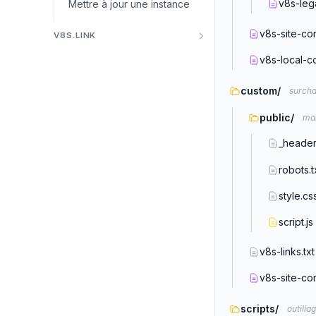
v8s-leg
Mettre à jour une instance
v8s-site-con
V8S.LINK
v8s-local-co
custom/
surcha
public/
mar
_heade
robots.t
style.cs
script.js
v8s-links.txt
v8s-site-con
scripts/
outilla