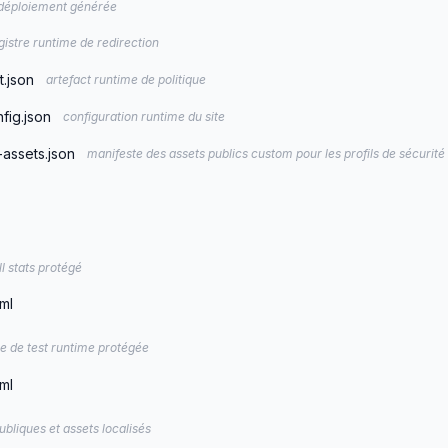
 déploiement générée
gistre runtime de redirection
t.json
artefact runtime de politique
fig.json
configuration runtime du site
assets.json
manifeste des assets publics custom pour les profils de sécurit
ll stats protégé
ml
e de test runtime protégée
ml
bliques et assets localisés