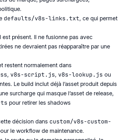
olitique.
defaults/v8s-links.txt
se
, ce qui permet
l est présent. Il ne fusionne pas avec
tirées ne devraient pas réapparaître par une
t restent normalement dans
css
v8s-script.js
v8s-lookup.js
,
,
ou
es. Le build inclut déjà l’asset produit depuis
une surcharge qui masque l’asset de release,
ets
pour retirer les shadows
custom/v8s-custom-
 cette décision dans
our le workflow de maintenance.