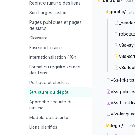
defaults/
base 
Registre runtime des liens
public/
pag
Surcharges custom
Pages publiques et pages
_heade
de statut
robots.t
Glossaire
v8s-styl
Fuseaux horaires
v8s-scri
Internationalisation (i18n)
Format du registre source
v8s-loo
des liens
v8s-links.txt
Politique et blocklist
v8s-policies
Structure du dépôt
Approche sécurité du
v8s-blocklis
runtime
v8s-languag
Modèle de sécurité
legal/
cont
Liens planifiés