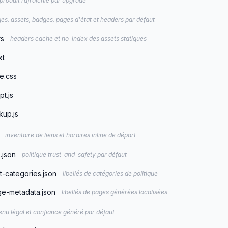
produit rafraîchie par upgrade
es, assets, badges, pages d'état et headers par défaut
rs
headers cache et no-index des assets statiques
xt
e.css
pt.js
kup.js
inventaire de liens et horaires inline de départ
.json
politique trust-and-safety par défaut
t-categories.json
libellés de catégories de politique
e-metadata.json
libellés de pages générées localisées
enu légal et confiance généré par défaut