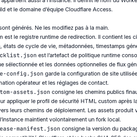
appartient aussi à l’instance. Il définit le nom du Work
d et le domaine d’équipe Cloudflare Access.
sont générés. Ne les modifiez pas à la main.
n
est le registre runtime de redirection. Il contient les 
, états de cycle de vie, métadonnées, timestamps génér
cklist.json
est l’artefact de politique runtime cons
ue sélectionnée et les données optionnelles de flux gén
e-config.json
garde la configuration de site utilisé
rmation opérateur et les réglages de contact.
tom-assets.json
consigne les chemins publics fina
pour appliquer le profil de sécurité HTML custom après 
vers leurs chemins de déploiement. Les assets produit
l’instance maintient volontairement un fork local.
ease-manifest.json
consigne la version du package