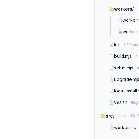
workers/
worker.
worker.t
lnk
CLI pour 
build.mjs
bu
setup.mjs
n
upgrade.mj
local-install.
v8s.sh
help
src/
entrée Work
worker.mjs