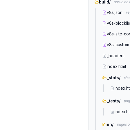
build/
sortie de
v8s.json
re
v8s-blocklis
v8s-site-con
v8s-custom-
_headers
index.html
_stats/
she
index.ht
_tests/
pag
index.ht
en/
pages pu