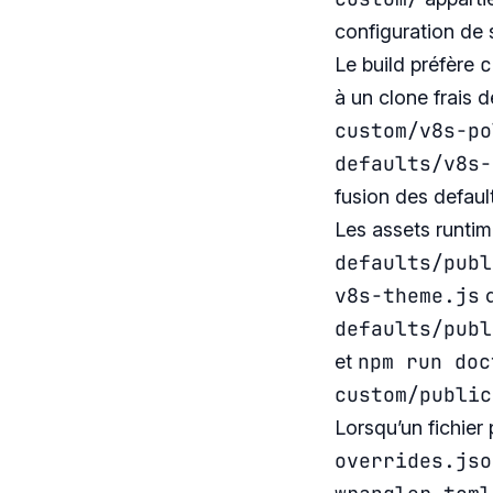
configuration de 
c
Le build préfère
à un clone frais 
custom/v8s-po
defaults/v8s-
fusion des default
Les assets runtim
defaults/publ
v8s-theme.js
defaults/publ
npm run doc
et
custom/public
Lorsqu’un fichier
overrides.jso