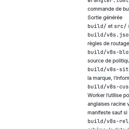
wrangler.toml
commande de buil
Sortie générée
build/
src/
et
build/v8s.jso
règles de routage
build/v8s-blo
source de politiq
build/v8s-sit
la marque, l’info
build/v8s-cus
Worker l’utilise 
anglaises racine 
manifeste sauf si 
build/v8s-rel