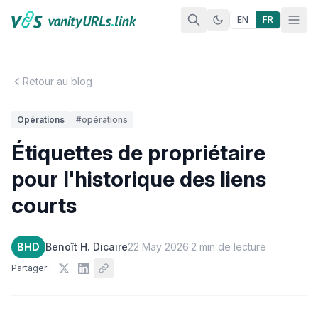
Aller au contenu
EN
FR
Retour au blog
Opérations
#opérations
Étiquettes de propriétaire
pour l'historique des liens
courts
BHD
Benoît H. Dicaire
22 May 2026
·
2 min de lecture
Partager :