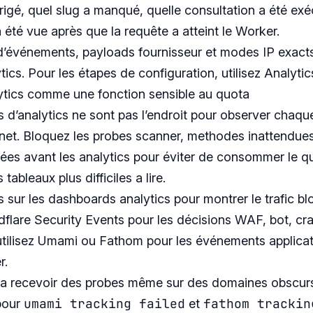
irigé, quel slug a manqué, quelle consultation a été exé
 été vue après que la requête a atteint le Worker.
’événements, payloads fournisseur et modes IP exacts, 
tics
. Pour les étapes de configuration, utilisez
Analytic
ytics comme une fonction sensible au quota
s d’analytics ne sont pas l’endroit pour observer chaqu
ernet. Bloquez les probes scanner, methodes inattendues
rées avant les analytics pour éviter de consommer le q
tableaux plus difficiles a lire.
sur les dashboards analytics pour montrer le trafic bl
flare Security Events pour les décisions WAF, bot, cr
s utilisez Umami ou Fathom pour les événements applicat
r.
a recevoir des probes même sur des domaines obscurs.
umami tracking failed
fathom trackin
pour
et