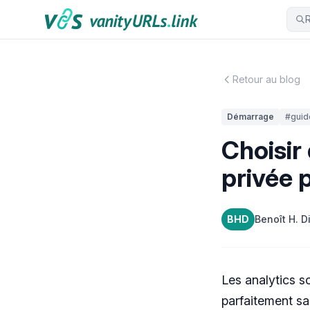
Aller au contenu
R
Retour au blog
Démarrage
#guid
Choisir
privée p
BHD
Benoît H. D
Les analytics s
parfaitement sa