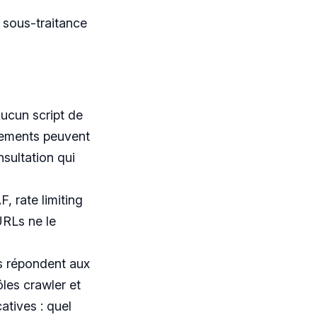
 sous-traitance
ucun script de
énements peuvent
nsultation qui
F, rate limiting
URLs ne le
ts répondent aux
ôles crawler et
atives : quel