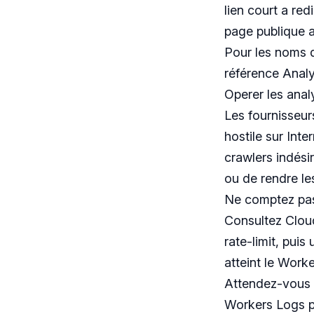
lien court a red
page publique a
Pour les noms d
référence Analy
Operer les anal
Les fournisseur
hostile sur Int
crawlers indési
ou de rendre les 
Ne comptez pas 
Consultez Cloud
rate-limit, pui
atteint le Worke
Attendez-vous 
Workers Logs 