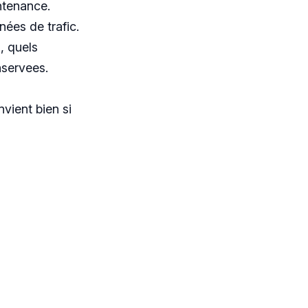
intenance.
ées de trafic.
, quels
servees.
nvient bien si