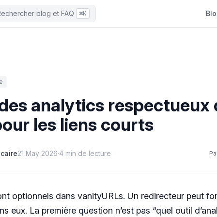
echercher blog et FAQ
Bl
⌘K
e
 des analytics respectueux d
our les liens courts
icaire
21 May 2026
·
4 min de lecture
Pa
ont optionnels dans vanityURLs. Un redirecteur peut fo
ns eux. La première question n’est pas “quel outil d’ana