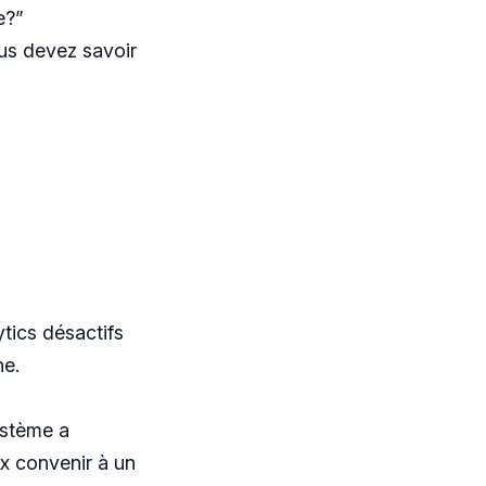
e?”
ous devez savoir
ytics désactifs
ne.
ystème a
ux convenir à un