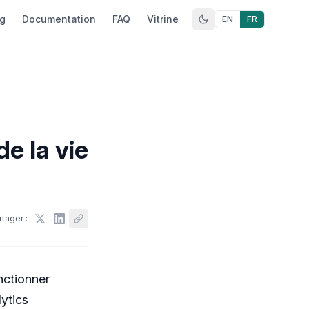
og
Documentation
FAQ
Vitrine
EN
FR
e la vie
rtager :
nctionner
lytics