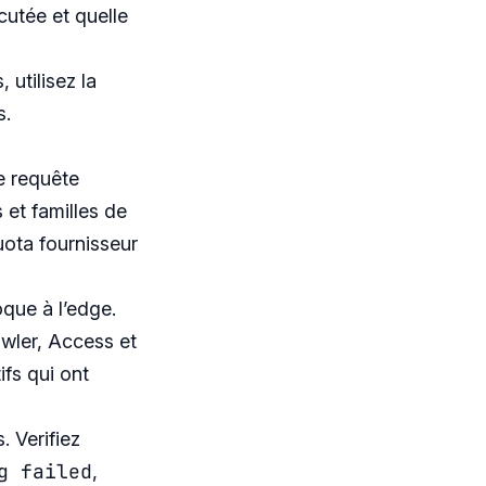
cutée et quelle
utilisez la
s
.
e requête
 et familles de
uota fournisseur
oque à l’edge.
awler, Access et
ifs qui ont
 Verifiez
g failed
,