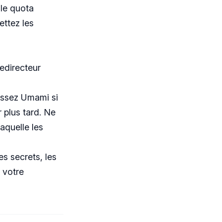
 le quota
ettez les
redirecteur
sissez Umami si
 plus tard. Ne
laquelle les
es secrets, les
 votre