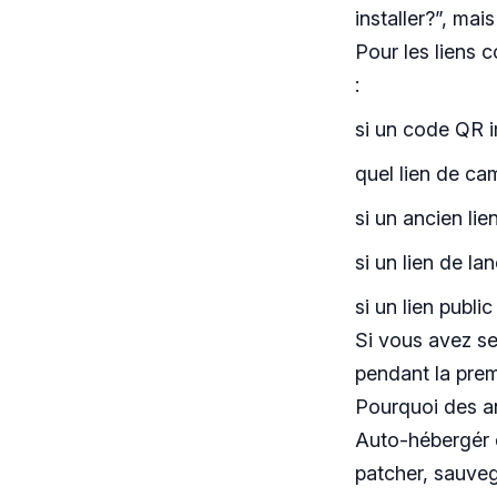
installer?”, mai
Pour les liens 
:
si un code QR 
quel lien de cam
si un ancien li
si un lien de la
si un lien publi
Si vous avez se
pendant la prem
Pourquoi des an
Auto-hébergér d
patcher, sauvega