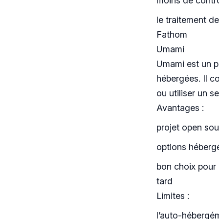
moins de contr
le traitement d
Fathom
Umami
Umami est un pr
hébergées. Il c
ou utiliser un 
Avantages :
projet open so
options héberg
bon choix pour l
tard
Limites :
l’auto-hébergém