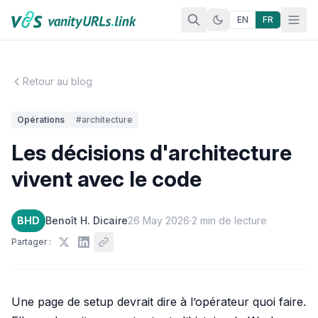
Aller au contenu
EN
FR
Retour au blog
Opérations
#architecture
Les décisions d'architecture
vivent avec le code
BHD
Benoît H. Dicaire
26 May 2026
·
2 min de lecture
Partager :
Une page de setup devrait dire à l’opérateur quoi faire.